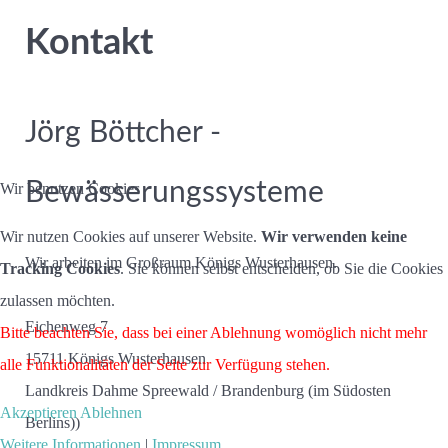
Kontakt
Jörg Böttcher -
Bewässerungssysteme
Wir benutzen Cookies
Wir nutzen Cookies auf unserer Website.
Wir verwenden keine
Wir arbeiten im Großraum Königs Wusterhausen.
Tracking Cookies
. Sie können selbst entscheiden, ob Sie die Cookies
zulassen möchten.
Eichenweg 7
Bitte beachten Sie, dass bei einer Ablehnung womöglich nicht mehr
15711 Königs Wusterhausen
alle Funktionalitäten der Seite zur Verfügung stehen.
Landkreis Dahme Spreewald / Brandenburg (im Südosten
Akzeptieren
Ablehnen
Berlins))
Weitere Informationen
|
Impressum