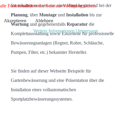
Sie erhalten von uns aus einer Hand beginnend bei der
alle Funktionalitäten der Seite zur Verfügung stehen.
Planung
, über
Montage
und
Installation
bis zur
Akzeptieren
Ablehnen
Wartung
und gegebenenfalls
Reparatur
die
Weitere Informationen
|
Impressum
Komplettausstattung sowie Einzelteile für professionelle
Bewässerungsanlagen (Regner, Rohre, Schläuche,
Pumpen, Filter, etc.) bekannter Hersteller.
Sie finden auf dieser Webseite Beispiele für
Gartenbewässerung und eine Präsentation über die
Installation eines vollautomatischen
Sportplatzbewässerungssystemes.