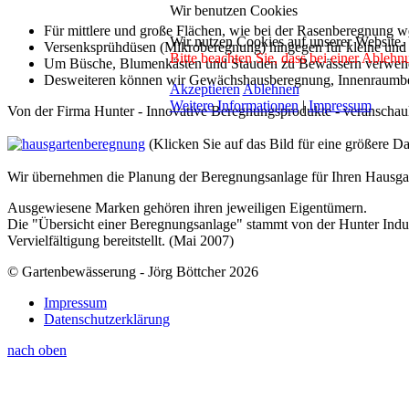
Wir benutzen Cookies
Für mittlere und große Flächen, wie bei der Rasenberegnung 
Wir nutzen Cookies auf unserer Website.
Versenksprühdüsen (Mikroberegnung) hingegen für kleine und 
Bitte beachten Sie, dass bei einer Ablehn
Um Büsche, Blumenkästen und Stauden zu Bewässern verwend
Desweiteren können wir Gewächshausberegnung, Innenraumbe
Akzeptieren
Ablehnen
Weitere Informationen
|
Impressum
Von der Firma Hunter - Innovative Beregnungsprodukte - veranschau
(Klicken Sie auf das Bild für eine größere Da
Wir übernehmen die Planung der Beregnungsanlage für Ihren Hausga
Ausgewiesene Marken gehören ihren jeweiligen Eigentümern.
Die "Übersicht einer Beregnungsanlage" stammt von der Hunter Indus
Vervielfältigung bereitstellt. (Mai 2007)
© Gartenbewässerung - Jörg Böttcher 2026
Impressum
Datenschutzerklärung
nach oben