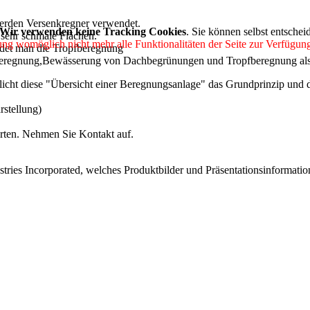
werden Versenkregner verwendet.
Wir verwenden keine Tracking Cookies
. Sie können selbst entschei
sehr schmale Flächen.
ung womöglich nicht mehr alle Funktionalitäten der Seite zur Verfügung
et man die Tropfberegnung
regnung,Bewässerung von Dachbegrünungen und Tropfberegnung als 
licht diese "Übersicht einer Beregnungsanlage" das Grundprinzip und
rstellung)
rten. Nehmen Sie Kontakt auf.
tries Incorporated, welches Produktbilder und Präsentationsinformati